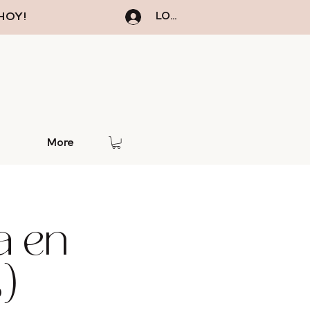
HOY!
LOGIN
More
a en
)